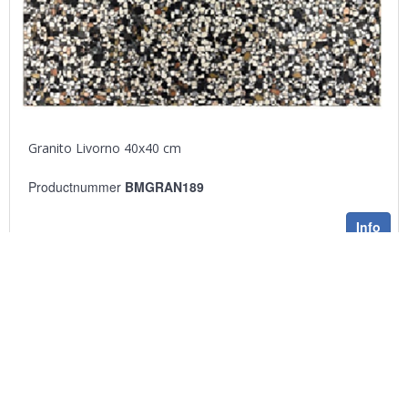
Granito Livorno 40x40 cm
Productnummer
BMGRAN189
Info
Toont items
1 - 20
van
25
«
1
2
»