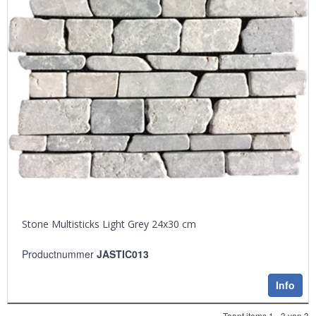
Stone Multisticks Light Grey 24x30 cm
Productnummer
JASTIC013
Info
Toont items
1 - 3
van
3