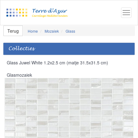
Terug
Home
Mozaiek
Glass
Collecties
Glass Juwel White 1.2x2.5 cm (matje 31.5x31.5 cm)
Glasmozaiek