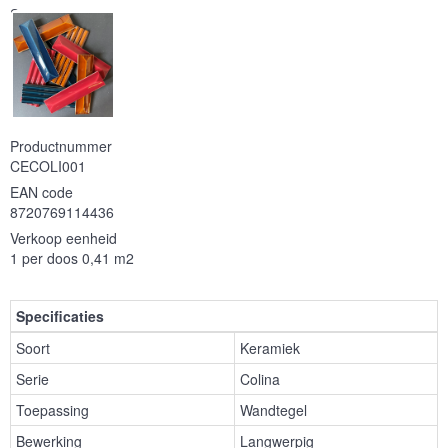
Serie
Productnummer
CECOLI001
EAN code
8720769114436
Verkoop eenheid
1 per doos 0,41 m2
Specificaties
Soort
Keramiek
Serie
Colina
Toepassing
Wandtegel
Bewerking
Langwerpig