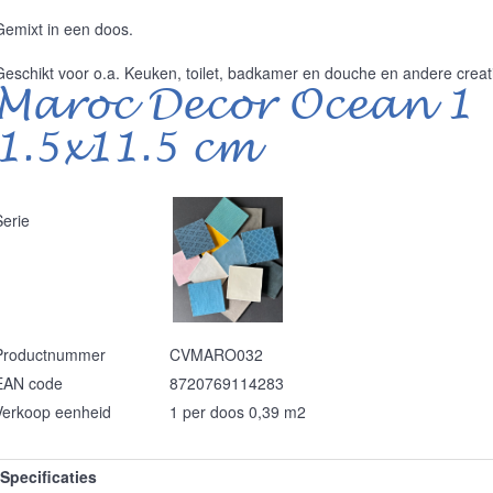
Gemixt in een doos.
Geschikt voor o.a. Keuken, toilet, badkamer en douche en andere creat
Maroc Decor Ocean 1
1.5x11.5 cm
Serie
Productnummer
CVMARO032
EAN code
8720769114283
Verkoop eenheid
1 per doos 0,39 m2
Specificaties