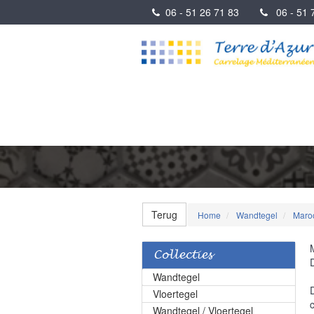
06 - 51 26 71 83
06 - 51 7
Terug
Home
Wandtegel
Maroc
Collecties
Wandtegel
Vloertegel
Wandtegel / Vloertegel