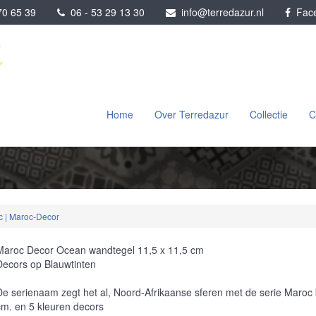
0 65 39
06 - 53 29 13 30
info@terredazur.nl
Face
Home
Over Terredazur
Collectie
C
 | Maroc-Decor
Maroc Decor Ocean
wandtegel 11,5 x 11,5 cm
Decors op Blauwtinten
De serienaam zegt het al, Noord-Afrikaanse sferen met de serie Maroc b
cm. en 5 kleuren decors