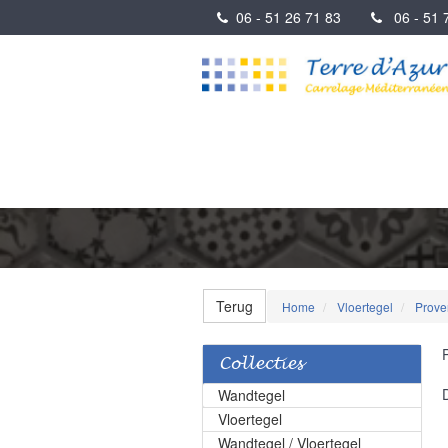
06 - 51 26 71 83
06 - 51 7
Terug
Home
Vloertegel
Prove
Collecties
Wandtegel
Vloertegel
Wandtegel / Vloertegel