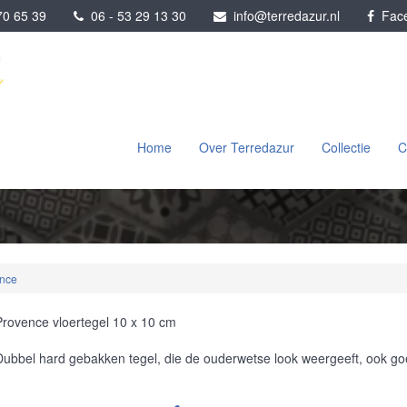
0 65 39
06 - 53 29 13 30
info@terredazur.nl
Face
Home
Over Terredazur
Collectie
C
nce
Provence vloertegel 10 x 10 cm
Dubbel hard gebakken tegel, die de ouderwetse look weergeeft, ook go