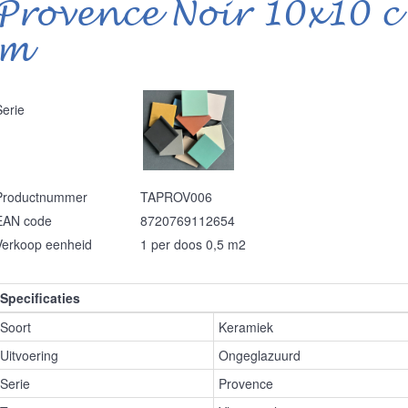
Provence Noir 10x10 c
m
Serie
Productnummer
TAPROV006
EAN code
8720769112654
Verkoop eenheid
1 per doos 0,5 m2
Specificaties
Soort
Keramiek
Uitvoering
Ongeglazuurd
Serie
Provence