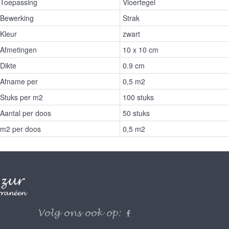
Toepassing
Vloertegel
Bewerking
Strak
Kleur
zwart
Afmetingen
10 x 10 cm
Dikte
0.9 cm
Afname per
0,5 m2
Stuks per m2
100 stuks
Aantal per doos
50 stuks
m2 per doos
0,5 m2
Volg ons ook op: