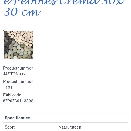
e Pebbles Crema 30x
30 cm
Serie
Productnummer
JASTON012
Productnummer
T121
EAN code
8720769113392
Specificaties
Soort
Natuursteen