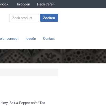
book
Inloggen
Registreren
Zoeken
olor concept
Ideeën
Contact
tlery, Salt & Pepper en/of Tea