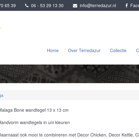
0 65 39
06 - 53 29 13 30
info@terredazur.nl
Face
Home
Over Terredazur
Collectie
C
ga
Malaga Bone wandtegel 13 x 13 cm
Handvorm wandtegels in uni kleuren
Daarnaast ook mooi te combineren met Decor Chicken, Decor Kettle, Cu