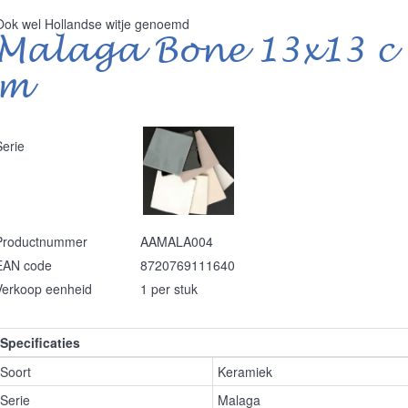
Ook wel Hollandse witje genoemd
Malaga Bone 13x13 c
m
Serie
Productnummer
AAMALA004
EAN code
8720769111640
Verkoop eenheid
1 per stuk
Specificaties
Soort
Keramiek
Serie
Malaga