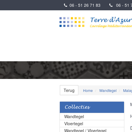
06 - 51 26 71 83
06 - 51 7
Terug
Home
Wandtegel
Mala
Collecties
Wandtegel
Vloertegel
Wandtegel / Vloertegel