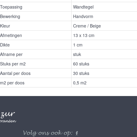
Toepassing
Wandtegel
Bewerking
Handvorm
Kleur
Creme / Beige
Afmetingen
13 x 13 cm
Dikte
1 cm
Afname per
stuk
Stuks per m2
60 stuks
Aantal per doos
30 stuks
m2 per doos
0,5 m2
Volg ons ook op: