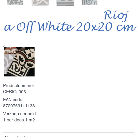
Rioj
a Off White 20x20 cm
Serie
Productnummer
CERIOJ006
EAN code
8720769111138
Verkoop eenheid
1 per doos 1 m2