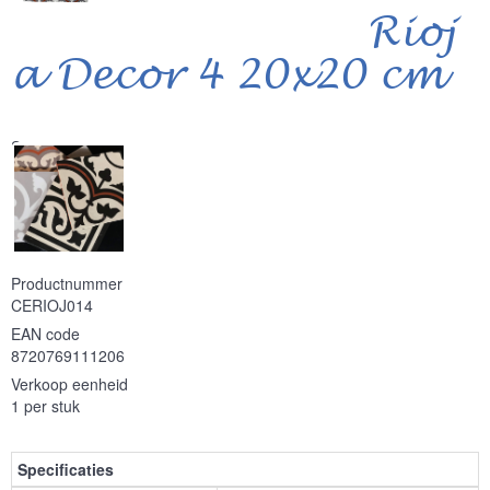
Rioj
a Decor 4 20x20 cm
Serie
Productnummer
CERIOJ014
EAN code
8720769111206
Verkoop eenheid
1 per stuk
Specificaties