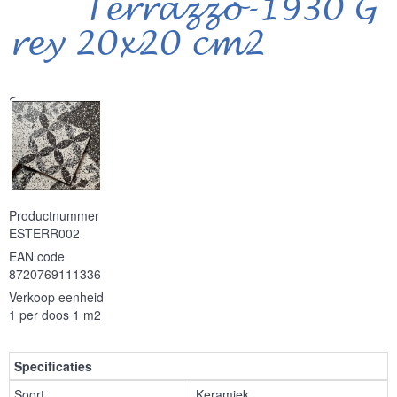
Terrazzo-1930 G
rey 20x20 cm2
Serie
Productnummer
ESTERR002
EAN code
8720769111336
Verkoop eenheid
1 per doos 1 m2
Specificaties
Soort
Keramiek