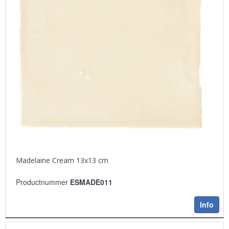
Madelaine Cream 13x13 cm
Productnummer
ESMADE011
Info