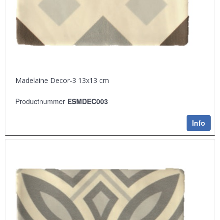
Madelaine Decor-3 13x13 cm
Productnummer
ESMDEC003
Info