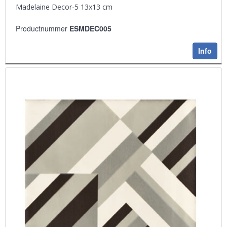
Madelaine Decor-5 13x13 cm
Productnummer
ESMDEC005
Info