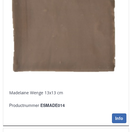
Madelaine Wenge 13x13 cm
Productnummer
ESMADE014
Info