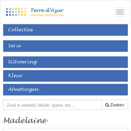
Collecties
Serie
Uitvoering
Kleur
Afmetingen
Zoeken
Madelaine